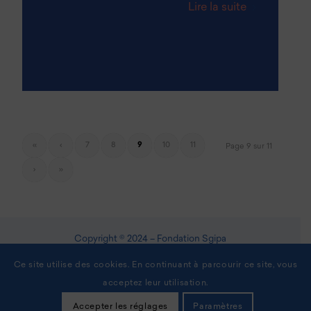
Lire la suite
«
‹
7
8
9
10
11
Page 9 sur 11
›
»
Copyright © 2024 – Fondation Sgipa
–
Ce site utilise des cookies. En continuant à parcourir ce site, vous
Site réalisé par
Web Global
acceptez leur utilisation.
–
Mentions Légales
Accepter les réglages
Paramètres