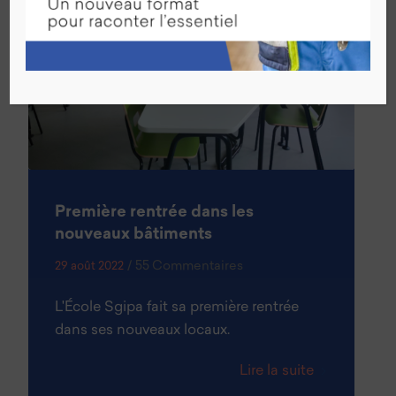
Première rentrée dans les
nouveaux bâtiments
/
55 Commentaires
29 août 2022
L'École Sgipa fait sa première rentrée
dans ses nouveaux locaux.
Lire la suite