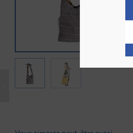
Plateau en ardoise –
petit