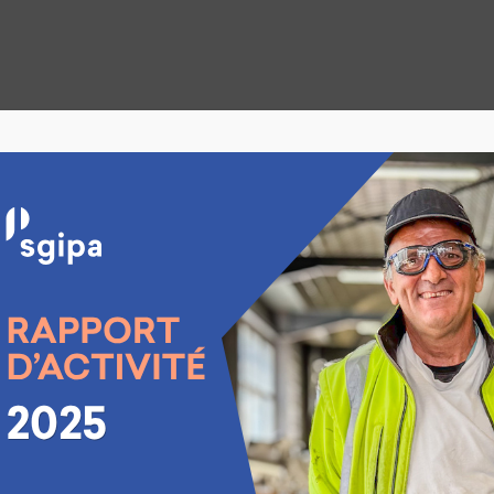
Sac bandoulière
CHF
20.00
Sac à bandoulière réglable en longueur créé avec des
Pièce unique, format 33 x 34 cm.
Ajouter au panier