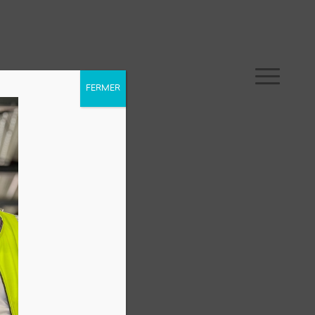
FERMER
 tissus recyclés.