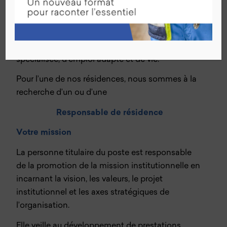
La fondation Sgipa est un partenaire de
référence, proactif et à l’écoute des personnes
devant bénéficier d’un accompagnement
individualisé dans leurs projets de formation
spécialisée, d’emploi adapté et de vie.
Pour l’une de nos résidences, nous sommes à la
recherche d’un ou d’une
Responsable de résidence
Votre mission
La personne titulaire du poste est responsable
de la promotion de la mission institutionnelle en
incarnant la vision, les valeurs, le projet
institutionnel et les axes stratégiques de
l’organisation.
Elle veille au développement de prestations