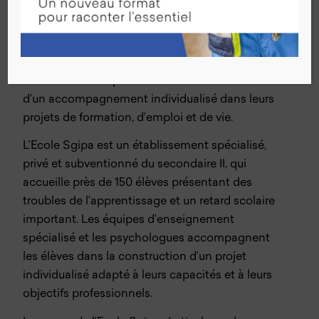
Retour aux offres
La Sgipa est un partenaire de référence, proactif
et à l’écoute des personnes devant bénéficier
d’un accompagnement individualisé dans leurs
projets de formation, d’emploi et de vie.
L’Ecole Sgipa est un établissement spécialisé,
privé et subventionné du secondaire II, qui
accueille près de 150 élèves présentant des
troubles de l’apprentissage et un retard scolaire
important. Les équipes d’enseignement
spécialisé et les psychologues accompagnent
les élèves dans la construction d’un projet
individualisé adapté à leurs capacités et à leurs
objectifs professionnels.