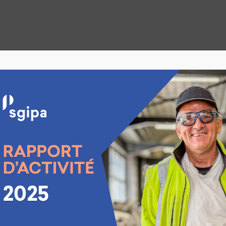
É OU EMPLOYÉE EN IND
 Fondation Sgipa proposent du travail adapté.
our des adultes avec une déficience intellectuelle qui ont u