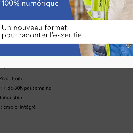
est accompagnée par un maître socioprofessionnel ou une 
le.
gagner en autonomie et de s’épanouir au travail.
yé ou employée en industrie
est ouvert dans le Pôle Parte
cipales
Rive Droite
é
: + de 30h par semaine
et industrie
: emploi intégré