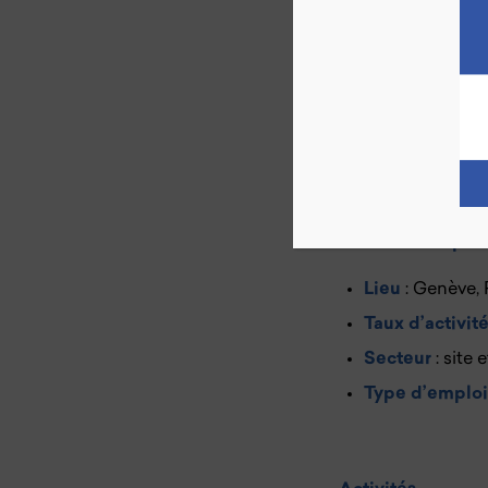
Chaque personne 
socioprofessionnel
L’objectif est de 
Un poste
d’emplo
firmenich.
Informations prin
Lieu
: Genève, 
Taux d’activit
Secteur
: site 
Type d’emploi