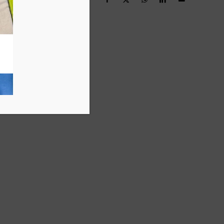
maîtresse
nariats dsm-