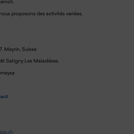
menich.
nous proposons des activités variées.
7, Meyrin, Suisse
rrêt Satigny Les Maladières
Zimeysa
act
ipa.ch