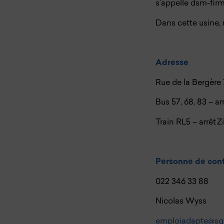
s’appelle dsm-fir
Dans cette usine, 
Adresse
Rue de la Bergère 
Bus 57, 68, 83 – a
Train RL5 – arrêt 
Personne de cont
022 346 33 88
Nicolas Wyss
emploiadapte@sg