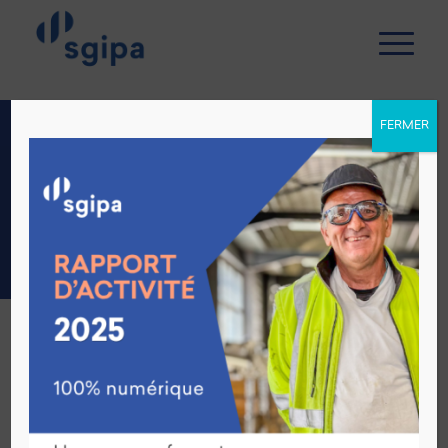
FERMER
CARTE
INTERACTIVE
Sgipa
Siège administratif
École
Ateliers
Hébergements
Centre de jour